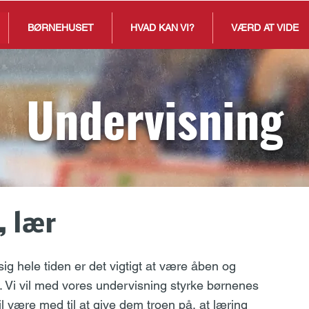
BØRNEHUSET
HVAD KAN VI?
VÆRD AT VIDE
Undervisning
, lær
sig hele tiden er det vigtigt at være åben og
. Vi vil med vores undervisning styrke børnenes
vil være med til at give dem troen på, at læring