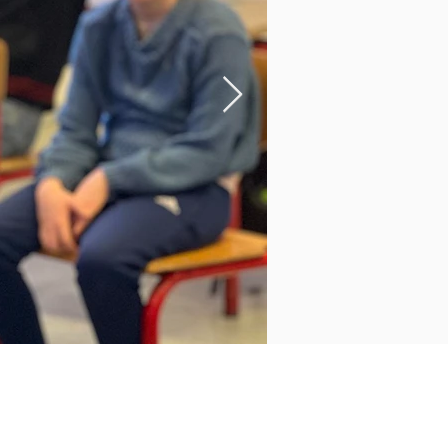
ørnehuset
el. 40307450