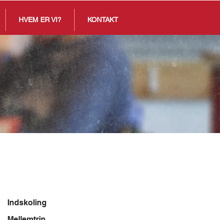
HVEM ER VI?
KONTAKT
Indskoling
Mellemtrin