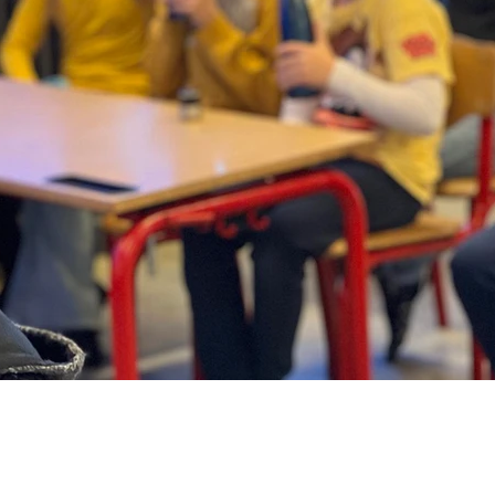
Skolen
B
Tel. 96230030
T