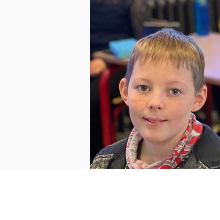
Adresse
Tislumvej 2-4, Hørmested