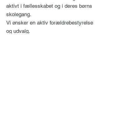
aktivt i fællesskabet og i deres børns
skolegang.
Vi ønsker en aktiv forældrebestyrelse
og udvalg.
Vi har forældreråd som planlægger
sociale arrangementer for børn og
forældre og som står for
hovedrengøring af lokaler.
Alle forældre indbydes hvert år til et
pædagogisk oplæg og en åben dialog
med skolens medarbejdere.
Vi holder åbent hus dage, hvor
forældre er velkomne i
undervisningen.